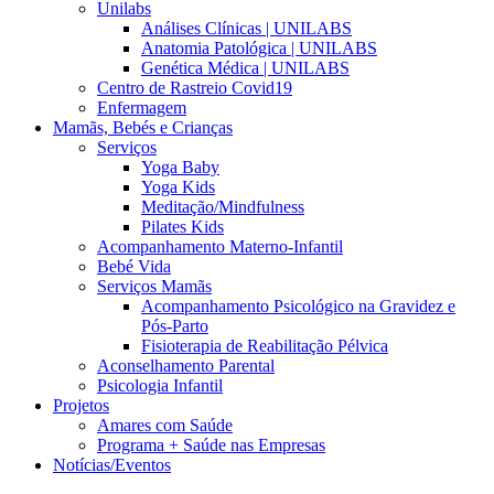
Unilabs
Análises Clínicas | UNILABS
Anatomia Patológica | UNILABS
Genética Médica | UNILABS
Centro de Rastreio Covid19
Enfermagem
Mamãs, Bebés e Crianças
Serviços
Yoga Baby
Yoga Kids
Meditação/Mindfulness
Pilates Kids
Acompanhamento Materno-Infantil
Bebé Vida
Serviços Mamãs
Acompanhamento Psicológico na Gravidez e
Pós-Parto
Fisioterapia de Reabilitação Pélvica
Aconselhamento Parental
Psicologia Infantil
Projetos
Amares com Saúde
Programa + Saúde nas Empresas
Notícias/Eventos