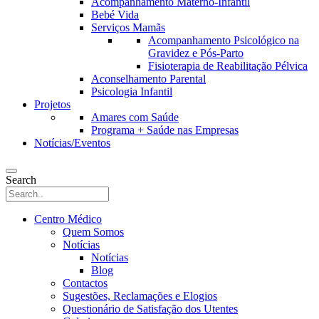
Acompanhamento Materno-Infantil
Bebé Vida
Serviços Mamãs
Acompanhamento Psicológico na
Gravidez e Pós-Parto
Fisioterapia de Reabilitação Pélvica
Aconselhamento Parental
Psicologia Infantil
Projetos
Amares com Saúde
Programa + Saúde nas Empresas
Notícias/Eventos
Search
Centro Médico
Quem Somos
Notícias
Notícias
Blog
Contactos
Sugestões, Reclamações e Elogios
Questionário de Satisfação dos Utentes