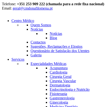
Telefone:
+351 253 909 222 (chamada para a rede fixa nacional)
Email:
geral@cmdonafilomena.pt
Centro Médico
Quem Somos
Notícias
Notícias
Blog
Contactos
Sugestões, Reclamações e Elogios
Questionário de Satisfação dos Utentes
Galeria
Serviços
Especialidades Médicas
Acupuntura
Cardiologia
Cirurgia Geral
Cirurgia Vascular
Dermatologia
Endocrinologia e Nutrição
Fisioterapia
Gastrenterologia
Ginecologia
Medicina Dentária