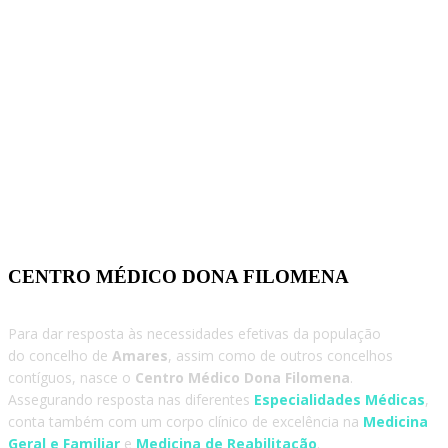
CENTRO MÉDICO DONA FILOMENA
Para dar resposta às necessidades efetivas da população
do concelho de
Amares
, assim como de outros concelhos
contíguos, nasce o
Centro Médico Dona Filomena
.
Assegurando resposta nas diferentes
Especialidades Médicas
,
conta também com um corpo clínico de excelência na
Medicina
Geral e Familiar
e
Medicina de Reabilitação
.