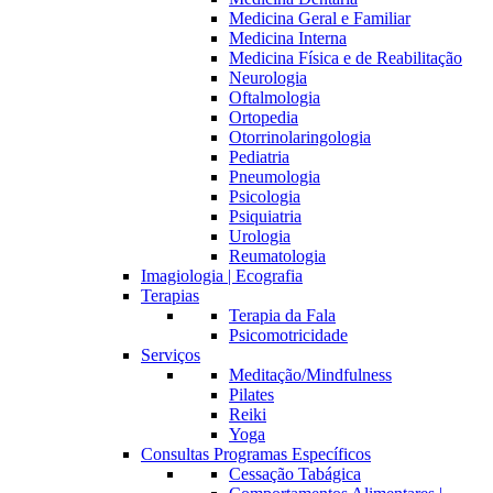
Medicina Geral e Familiar
Medicina Interna
Medicina Física e de Reabilitação
Neurologia
Oftalmologia
Ortopedia
Otorrinolaringologia
Pediatria
Pneumologia
Psicologia
Psiquiatria
Urologia
Reumatologia
Imagiologia | Ecografia
Terapias
Terapia da Fala
Psicomotricidade
Serviços
Meditação/Mindfulness
Pilates
Reiki
Yoga
Consultas Programas Específicos
Cessação Tabágica