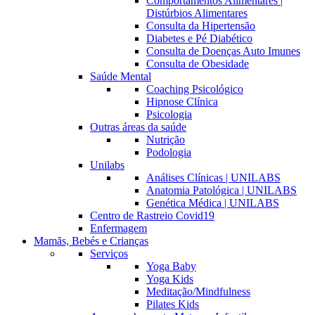
Comportamentos Alimentares |
Distúrbios Alimentares
Consulta da Hipertensão
Diabetes e Pé Diabético
Consulta de Doenças Auto Imunes
Consulta de Obesidade
Saúde Mental
Coaching Psicológico
Hipnose Clínica
Psicologia
Outras áreas da saúde
Nutrição
Podologia
Unilabs
Análises Clínicas | UNILABS
Anatomia Patológica | UNILABS
Genética Médica | UNILABS
Centro de Rastreio Covid19
Enfermagem
Mamãs, Bebés e Crianças
Serviços
Yoga Baby
Yoga Kids
Meditação/Mindfulness
Pilates Kids