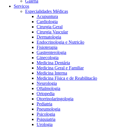
Galeria
Serviços
Especialidades Médicas
Acupuntura
Cardiologia
Cirurgia Geral
Cirurgia Vascular
Dermatologia
Endocrinologia e Nutrição
Fisioterapia
Gastrenterologia
Ginecologia
Medicina Dentária
Medicina Geral e Familiar
Medicina Interna
Medicina Física e de Reabilitação
Neurologia
Oftalmologia
Ortopedia
Otorrinolaringologia
Pediatria
Pneumologia
Psicologia
Psiquiatria
Urologia