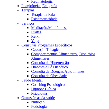
Reumatologia
Imagiologia | Ecografia
Terapias
Terapia da Fala
Psicomotricidade
Serviços
Meditação/Mindfulness
Pilates
Reiki
Yoga
Consultas Programas Específicos
Cessação Tabágica
Comportamentos Alimentares | Distúrbios
Alimentares
Consulta da Hipertensão
Diabetes e Pé Diabético
Consulta de Doenças Auto Imunes
Consulta de Obesidade
Saúde Mental
Coaching Psicológico
Hipnose Clínica
Psicologia
Outras áreas da saúde
Nutrição
Podologia