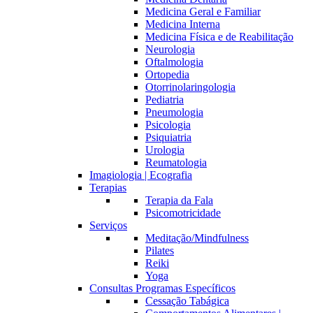
Medicina Geral e Familiar
Medicina Interna
Medicina Física e de Reabilitação
Neurologia
Oftalmologia
Ortopedia
Otorrinolaringologia
Pediatria
Pneumologia
Psicologia
Psiquiatria
Urologia
Reumatologia
Imagiologia | Ecografia
Terapias
Terapia da Fala
Psicomotricidade
Serviços
Meditação/Mindfulness
Pilates
Reiki
Yoga
Consultas Programas Específicos
Cessação Tabágica