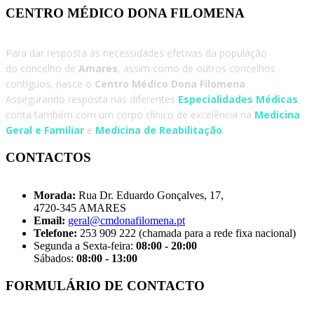
CENTRO MÉDICO DONA FILOMENA
Para dar resposta às necessidades efetivas da população
do concelho de
Amares
, assim como de outros concelhos
contíguos, nasce o
Centro Médico Dona Filomena
.
Assegurando resposta nas diferentes
Especialidades Médicas
,
conta também com um corpo clínico de excelência na
Medicina
Geral e Familiar
e
Medicina de Reabilitação
.
CONTACTOS
Morada:
Rua Dr. Eduardo Gonçalves, 17,
4720-345 AMARES
Email:
geral@cmdonafilomena.pt
Telefone:
253 909 222 (chamada para a rede fixa nacional)
Segunda a Sexta-feira:
08:00 - 20:00
Sábados:
08:00 - 13:00
FORMULÁRIO DE CONTACTO