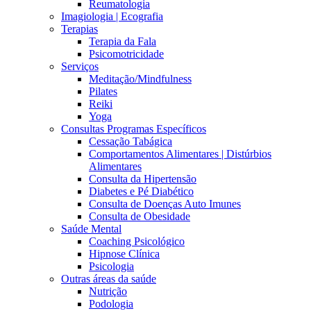
Reumatologia
Imagiologia | Ecografia
Terapias
Terapia da Fala
Psicomotricidade
Serviços
Meditação/Mindfulness
Pilates
Reiki
Yoga
Consultas Programas Específicos
Cessação Tabágica
Comportamentos Alimentares | Distúrbios
Alimentares
Consulta da Hipertensão
Diabetes e Pé Diabético
Consulta de Doenças Auto Imunes
Consulta de Obesidade
Saúde Mental
Coaching Psicológico
Hipnose Clínica
Psicologia
Outras áreas da saúde
Nutrição
Podologia