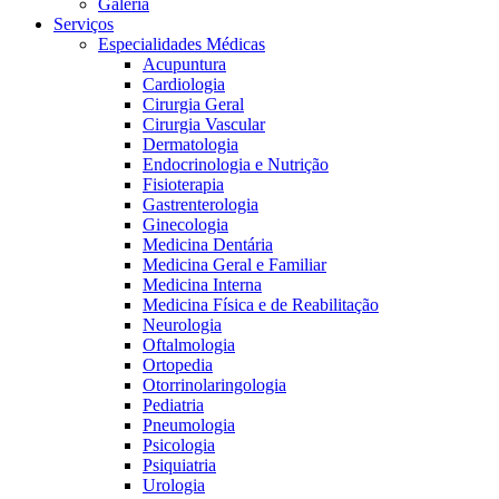
Galeria
Serviços
Especialidades Médicas
Acupuntura
Cardiologia
Cirurgia Geral
Cirurgia Vascular
Dermatologia
Endocrinologia e Nutrição
Fisioterapia
Gastrenterologia
Ginecologia
Medicina Dentária
Medicina Geral e Familiar
Medicina Interna
Medicina Física e de Reabilitação
Neurologia
Oftalmologia
Ortopedia
Otorrinolaringologia
Pediatria
Pneumologia
Psicologia
Psiquiatria
Urologia