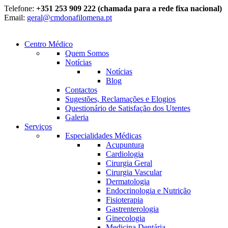
Telefone:
+351 253 909 222 (chamada para a rede fixa nacional)
Email:
geral@cmdonafilomena.pt
Centro Médico
Quem Somos
Notícias
Notícias
Blog
Contactos
Sugestões, Reclamações e Elogios
Questionário de Satisfação dos Utentes
Galeria
Serviços
Especialidades Médicas
Acupuntura
Cardiologia
Cirurgia Geral
Cirurgia Vascular
Dermatologia
Endocrinologia e Nutrição
Fisioterapia
Gastrenterologia
Ginecologia
Medicina Dentária