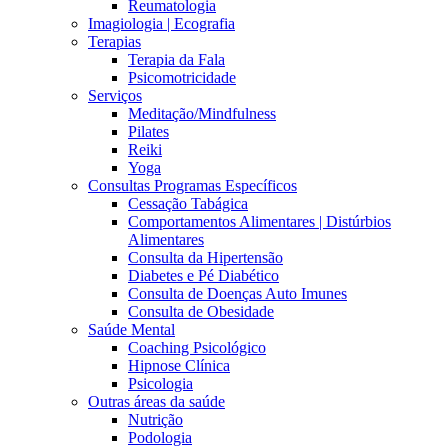
Reumatologia
Imagiologia | Ecografia
Terapias
Terapia da Fala
Psicomotricidade
Serviços
Meditação/Mindfulness
Pilates
Reiki
Yoga
Consultas Programas Específicos
Cessação Tabágica
Comportamentos Alimentares | Distúrbios
Alimentares
Consulta da Hipertensão
Diabetes e Pé Diabético
Consulta de Doenças Auto Imunes
Consulta de Obesidade
Saúde Mental
Coaching Psicológico
Hipnose Clínica
Psicologia
Outras áreas da saúde
Nutrição
Podologia