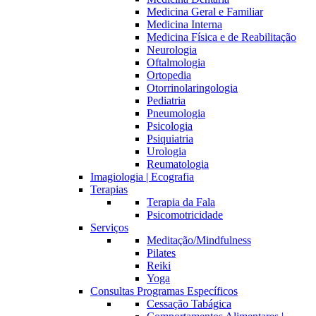
Medicina Geral e Familiar
Medicina Interna
Medicina Física e de Reabilitação
Neurologia
Oftalmologia
Ortopedia
Otorrinolaringologia
Pediatria
Pneumologia
Psicologia
Psiquiatria
Urologia
Reumatologia
Imagiologia | Ecografia
Terapias
Terapia da Fala
Psicomotricidade
Serviços
Meditação/Mindfulness
Pilates
Reiki
Yoga
Consultas Programas Específicos
Cessação Tabágica