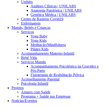
Unilabs
Análises Clínicas | UNILABS
Anatomia Patológica | UNILABS
Genética Médica | UNILABS
Centro de Rastreio Covid19
Enfermagem
Mamãs, Bebés e Crianças
Serviços
Yoga Baby
Yoga Kids
Meditação/Mindfulness
Pilates Kids
Acompanhamento Materno-Infantil
Bebé Vida
Serviços Mamãs
Acompanhamento Psicológico na Gravidez e
Pós-Parto
Fisioterapia de Reabilitação Pélvica
Aconselhamento Parental
Psicologia Infantil
Projetos
Amares com Saúde
Programa + Saúde nas Empresas
Notícias/Eventos