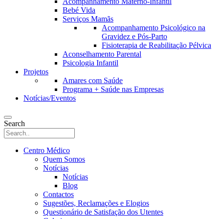
Acompanhamento Materno-Infantil
Bebé Vida
Serviços Mamãs
Acompanhamento Psicológico na
Gravidez e Pós-Parto
Fisioterapia de Reabilitação Pélvica
Aconselhamento Parental
Psicologia Infantil
Projetos
Amares com Saúde
Programa + Saúde nas Empresas
Notícias/Eventos
Search
Centro Médico
Quem Somos
Notícias
Notícias
Blog
Contactos
Sugestões, Reclamações e Elogios
Questionário de Satisfação dos Utentes