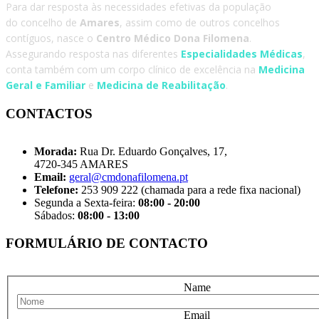
Para dar resposta às necessidades efetivas da população
do concelho de
Amares
, assim como de outros concelhos
contíguos, nasce o
Centro Médico Dona Filomena
.
Assegurando resposta nas diferentes
Especialidades Médicas
,
conta também com um corpo clínico de excelência na
Medicina
Geral e Familiar
e
Medicina de Reabilitação
.
CONTACTOS
Morada:
Rua Dr. Eduardo Gonçalves, 17,
4720-345 AMARES
Email:
geral@cmdonafilomena.pt
Telefone:
253 909 222 (chamada para a rede fixa nacional)
Segunda a Sexta-feira:
08:00 - 20:00
Sábados:
08:00 - 13:00
FORMULÁRIO DE CONTACTO
Name
Email