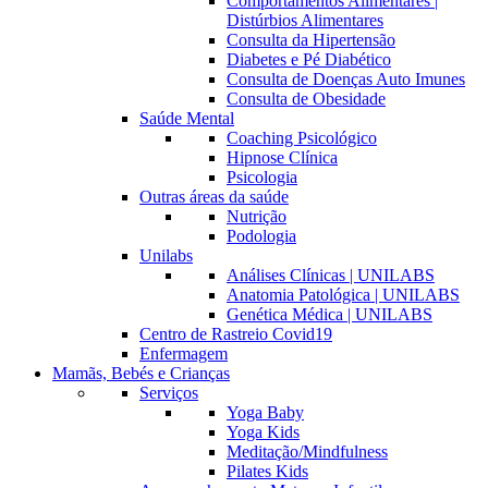
Comportamentos Alimentares |
Distúrbios Alimentares
Consulta da Hipertensão
Diabetes e Pé Diabético
Consulta de Doenças Auto Imunes
Consulta de Obesidade
Saúde Mental
Coaching Psicológico
Hipnose Clínica
Psicologia
Outras áreas da saúde
Nutrição
Podologia
Unilabs
Análises Clínicas | UNILABS
Anatomia Patológica | UNILABS
Genética Médica | UNILABS
Centro de Rastreio Covid19
Enfermagem
Mamãs, Bebés e Crianças
Serviços
Yoga Baby
Yoga Kids
Meditação/Mindfulness
Pilates Kids