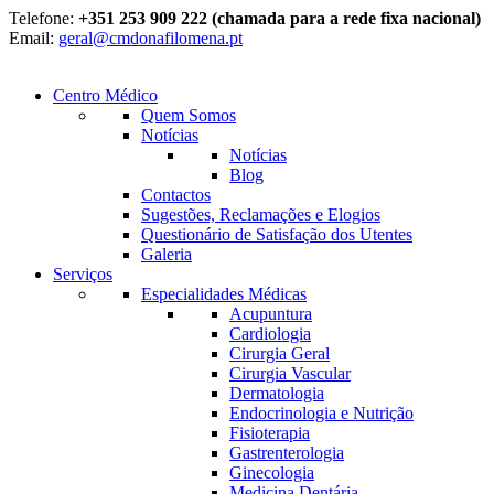
Telefone:
+351 253 909 222 (chamada para a rede fixa nacional)
Email:
geral@cmdonafilomena.pt
Centro Médico
Quem Somos
Notícias
Notícias
Blog
Contactos
Sugestões, Reclamações e Elogios
Questionário de Satisfação dos Utentes
Galeria
Serviços
Especialidades Médicas
Acupuntura
Cardiologia
Cirurgia Geral
Cirurgia Vascular
Dermatologia
Endocrinologia e Nutrição
Fisioterapia
Gastrenterologia
Ginecologia
Medicina Dentária