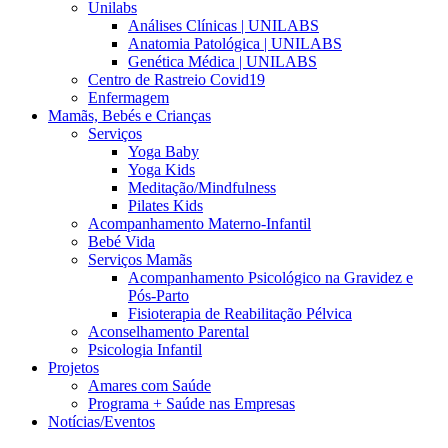
Unilabs
Análises Clínicas | UNILABS
Anatomia Patológica | UNILABS
Genética Médica | UNILABS
Centro de Rastreio Covid19
Enfermagem
Mamãs, Bebés e Crianças
Serviços
Yoga Baby
Yoga Kids
Meditação/Mindfulness
Pilates Kids
Acompanhamento Materno-Infantil
Bebé Vida
Serviços Mamãs
Acompanhamento Psicológico na Gravidez e
Pós-Parto
Fisioterapia de Reabilitação Pélvica
Aconselhamento Parental
Psicologia Infantil
Projetos
Amares com Saúde
Programa + Saúde nas Empresas
Notícias/Eventos