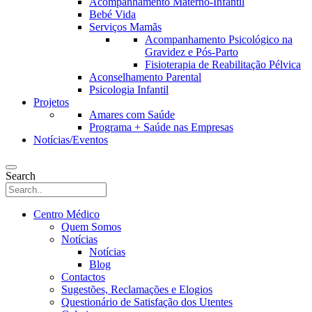
Acompanhamento Materno-Infantil
Bebé Vida
Serviços Mamãs
Acompanhamento Psicológico na
Gravidez e Pós-Parto
Fisioterapia de Reabilitação Pélvica
Aconselhamento Parental
Psicologia Infantil
Projetos
Amares com Saúde
Programa + Saúde nas Empresas
Notícias/Eventos
Search
Centro Médico
Quem Somos
Notícias
Notícias
Blog
Contactos
Sugestões, Reclamações e Elogios
Questionário de Satisfação dos Utentes