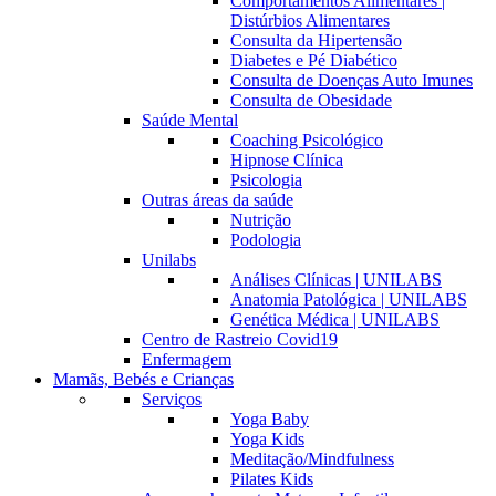
Comportamentos Alimentares |
Distúrbios Alimentares
Consulta da Hipertensão
Diabetes e Pé Diabético
Consulta de Doenças Auto Imunes
Consulta de Obesidade
Saúde Mental
Coaching Psicológico
Hipnose Clínica
Psicologia
Outras áreas da saúde
Nutrição
Podologia
Unilabs
Análises Clínicas | UNILABS
Anatomia Patológica | UNILABS
Genética Médica | UNILABS
Centro de Rastreio Covid19
Enfermagem
Mamãs, Bebés e Crianças
Serviços
Yoga Baby
Yoga Kids
Meditação/Mindfulness
Pilates Kids