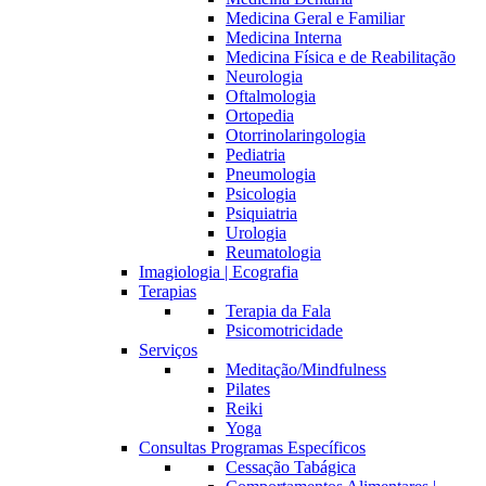
Medicina Geral e Familiar
Medicina Interna
Medicina Física e de Reabilitação
Neurologia
Oftalmologia
Ortopedia
Otorrinolaringologia
Pediatria
Pneumologia
Psicologia
Psiquiatria
Urologia
Reumatologia
Imagiologia | Ecografia
Terapias
Terapia da Fala
Psicomotricidade
Serviços
Meditação/Mindfulness
Pilates
Reiki
Yoga
Consultas Programas Específicos
Cessação Tabágica