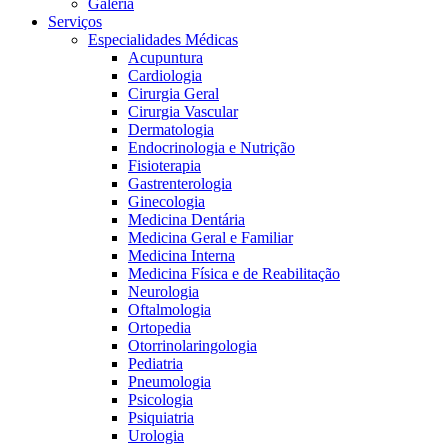
Galeria
Serviços
Especialidades Médicas
Acupuntura
Cardiologia
Cirurgia Geral
Cirurgia Vascular
Dermatologia
Endocrinologia e Nutrição
Fisioterapia
Gastrenterologia
Ginecologia
Medicina Dentária
Medicina Geral e Familiar
Medicina Interna
Medicina Física e de Reabilitação
Neurologia
Oftalmologia
Ortopedia
Otorrinolaringologia
Pediatria
Pneumologia
Psicologia
Psiquiatria
Urologia