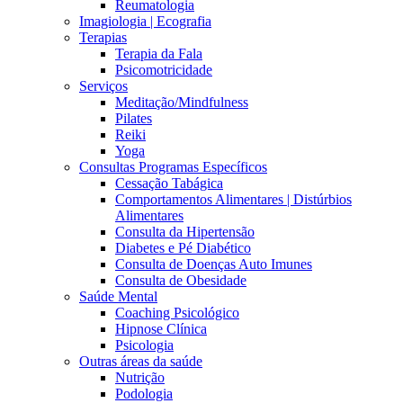
Reumatologia
Imagiologia | Ecografia
Terapias
Terapia da Fala
Psicomotricidade
Serviços
Meditação/Mindfulness
Pilates
Reiki
Yoga
Consultas Programas Específicos
Cessação Tabágica
Comportamentos Alimentares | Distúrbios
Alimentares
Consulta da Hipertensão
Diabetes e Pé Diabético
Consulta de Doenças Auto Imunes
Consulta de Obesidade
Saúde Mental
Coaching Psicológico
Hipnose Clínica
Psicologia
Outras áreas da saúde
Nutrição
Podologia