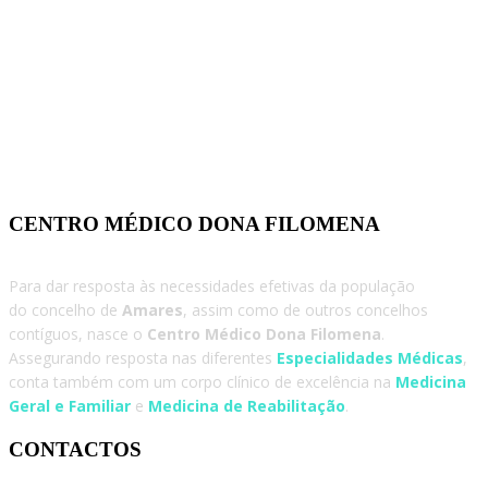
CENTRO MÉDICO DONA FILOMENA
Para dar resposta às necessidades efetivas da população
do concelho de
Amares
, assim como de outros concelhos
contíguos, nasce o
Centro Médico Dona Filomena
.
Assegurando resposta nas diferentes
Especialidades Médicas
,
conta também com um corpo clínico de excelência na
Medicina
Geral e Familiar
e
Medicina de Reabilitação
.
CONTACTOS