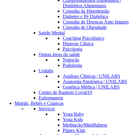
Comportamentos Alimentares |
Distúrbios Alimentares
Consulta da Hipertensão
Diabetes e Pé Diabético
Consulta de Doenças Auto Imunes
Consulta de Obesidade
Saúde Mental
Coaching Psicológico
Hipnose Clínica
Psicologia
Outras áreas da saúde
Nutrição
Podologia
Unilabs
Análises Clínicas | UNILABS
Anatomia Patológica | UNILABS
Genética Médica | UNILABS
Centro de Rastreio Covid19
Enfermagem
Mamãs, Bebés e Crianças
Serviços
Yoga Baby
Yoga Kids
Meditação/Mindfulness
Pilates Kids