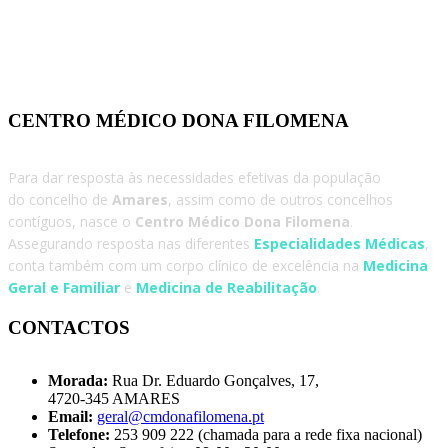
CENTRO MÉDICO DONA FILOMENA
Para dar resposta às necessidades efetivas da população
do concelho de
Amares
, assim como de outros concelhos
contíguos, nasce o
Centro Médico Dona Filomena
.
Assegurando resposta nas diferentes
Especialidades Médicas
,
conta também com um corpo clínico de excelência na
Medicina
Geral e Familiar
e
Medicina de Reabilitação
.
CONTACTOS
Morada:
Rua Dr. Eduardo Gonçalves, 17,
4720-345 AMARES
Email:
geral@cmdonafilomena.pt
Telefone:
253 909 222 (chamada para a rede fixa nacional)