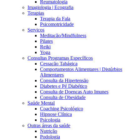
Reumatologia
Imagiologia | Ecografia
Terapias
Terapia da Fala
Psicomotricidade
Serviços
Meditação/Mindfulness
Pilates
Reiki
Yoga
Consultas Programas Específicos
Cessação Tabágica
Comportamentos Alimentares | Distúrbios
Alimentares
Consulta da Hipertensão
Diabetes e Pé Diabético
Consulta de Doenças Auto Imunes
Consulta de Obesidade
Saúde Mental
Coaching Psicológico
Hipnose Clínica
Psicologia
Outras áreas da saúde
Nutrição
Podologia