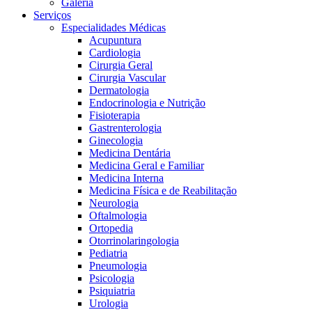
Galeria
Serviços
Especialidades Médicas
Acupuntura
Cardiologia
Cirurgia Geral
Cirurgia Vascular
Dermatologia
Endocrinologia e Nutrição
Fisioterapia
Gastrenterologia
Ginecologia
Medicina Dentária
Medicina Geral e Familiar
Medicina Interna
Medicina Física e de Reabilitação
Neurologia
Oftalmologia
Ortopedia
Otorrinolaringologia
Pediatria
Pneumologia
Psicologia
Psiquiatria
Urologia