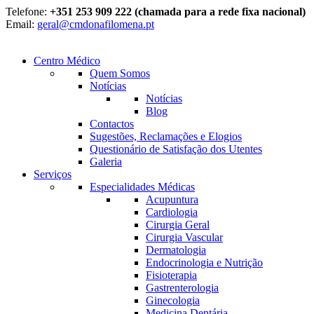
Telefone:
+351 253 909 222 (chamada para a rede fixa nacional)
Email:
geral@cmdonafilomena.pt
Centro Médico
Quem Somos
Notícias
Notícias
Blog
Contactos
Sugestões, Reclamações e Elogios
Questionário de Satisfação dos Utentes
Galeria
Serviços
Especialidades Médicas
Acupuntura
Cardiologia
Cirurgia Geral
Cirurgia Vascular
Dermatologia
Endocrinologia e Nutrição
Fisioterapia
Gastrenterologia
Ginecologia
Medicina Dentária