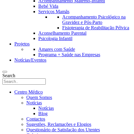
Acompanhamento Materno-Infantil
Bebé Vida
Serviços Mamãs
Acompanhamento Psicológico na
Gravidez e Pós-Parto
Fisioterapia de Reabilitação Pélvica
Aconselhamento Parental
Psicologia Infantil
Projetos
Amares com Saúde
Programa + Saúde nas Empresas
Notícias/Eventos
Search
Centro Médico
Quem Somos
Notícias
Notícias
Blog
Contactos
Sugestões, Reclamações e Elogios
Questionário de Satisfação dos Utentes