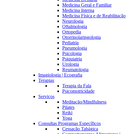
Medicina Geral e Familiar
Medicina Interna
Medicina Física e de Reabilitação
Neurologia
Oftalmologia
Ortopedia
Otorrinolaringologia
Pediatria
Pneumologia
Psicologia
Psiquiatria
Urologia
Reumatologia
Imagiologia | Ecografia
Terapias
Terapia da Fala
Psicomotricidade
Serviços
Meditação/Mindfulness
Pilates
Reiki
Yoga
Consultas Programas Específicos
Cessação Tabágica