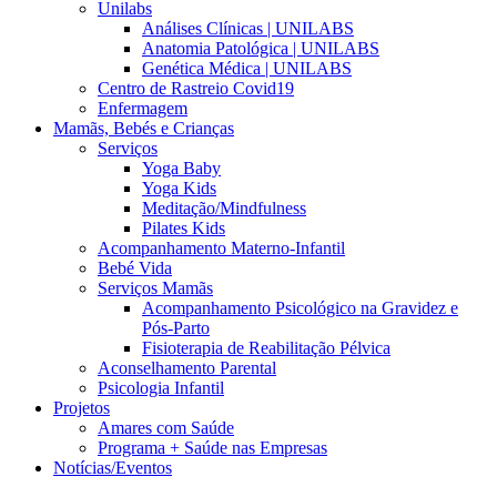
Unilabs
Análises Clínicas | UNILABS
Anatomia Patológica | UNILABS
Genética Médica | UNILABS
Centro de Rastreio Covid19
Enfermagem
Mamãs, Bebés e Crianças
Serviços
Yoga Baby
Yoga Kids
Meditação/Mindfulness
Pilates Kids
Acompanhamento Materno-Infantil
Bebé Vida
Serviços Mamãs
Acompanhamento Psicológico na Gravidez e
Pós-Parto
Fisioterapia de Reabilitação Pélvica
Aconselhamento Parental
Psicologia Infantil
Projetos
Amares com Saúde
Programa + Saúde nas Empresas
Notícias/Eventos