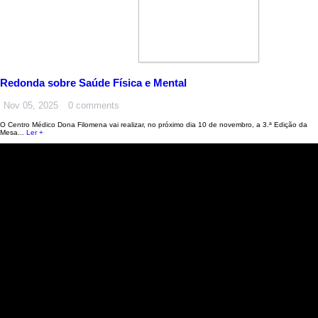
Redonda sobre Saúde Física e Mental
Nov 05, 2025
0 comments
O Centro Médico Dona Filomena vai realizar, no próximo dia 10 de novembro, a 3.ª Edição da
Mesa...
Ler +
CONVENÇÕES | ACORDOS