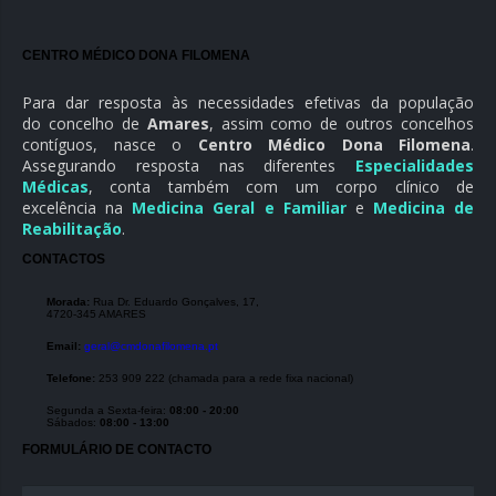
CENTRO MÉDICO DONA FILOMENA
Para dar resposta às necessidades efetivas da população
do concelho de
Amares
, assim como de outros concelhos
contíguos, nasce o
Centro Médico Dona Filomena
.
Assegurando resposta nas diferentes
Especialidades
Médicas
, conta também com um corpo clínico de
excelência na
Medicina Geral e Familiar
e
Medicina de
Reabilitação
.
CONTACTOS
Morada:
Rua Dr. Eduardo Gonçalves, 17,
4720-345 AMARES
Email:
geral@cmdonafilomena.pt
Telefone:
253 909 222 (chamada para a rede fixa nacional)
Segunda a Sexta-feira:
08:00 - 20:00
Sábados:
08:00 - 13:00
FORMULÁRIO DE CONTACTO
Name