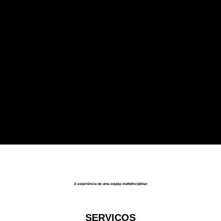
Medicina Física e de Reabilitação
Neurologia
Oftalmologia
Ortopedia
Otorrinolaringologia
Pediatria
Pneumologia
Psicologia
A experiência de uma equipa multidisciplinar
Psiquiatria
Urologia
SERVIÇOS