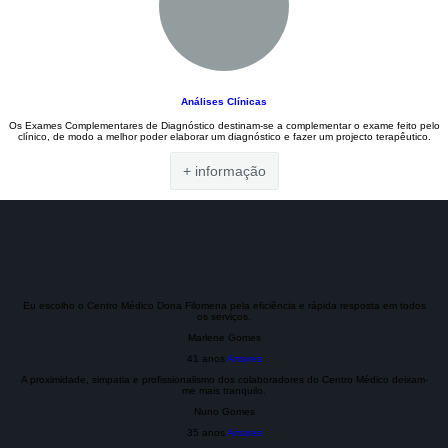
Análises Clínicas
Os Exames Complementares de Diagnóstico destinam-se a complementar o exame feito pelo
clínico, de modo a melhor poder elaborar um diagnóstico e fazer um projecto terapêutico.
+ informação
Eu escolho o Centro Médico Dona Filomena pela eficiência e rápida resposta em todos
os serviços.
Marlene Gomes
41 anos
Amares
A proximidade, simpatia e profissionalismo dos colaboradores do Centro Médico deixam-
me mais tranquilo.
Nuno Gomes
35 anos
Amares